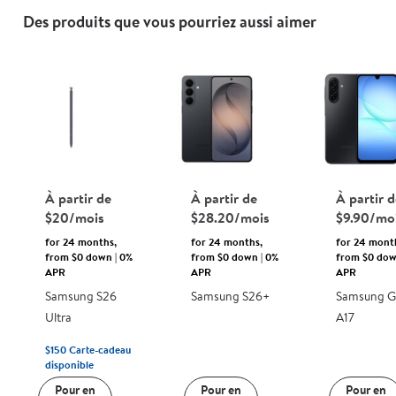
Des produits que vous pourriez aussi aimer
À partir de
À partir de
À partir 
$20/mois
$28.20/mois
$9.90/mo
for 24 months,
for 24 months,
for 24 mont
from $0 down | 0%
from $0 down | 0%
from $0 dow
APR
APR
APR
Samsung S26
Samsung S26+
Samsung G
Ultra
A17
$150
Carte-cadeau
disponible
Pour en
Pour en
Pour en