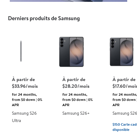
Téléphones
Derniers produits de Samsung
et
accessoires
déverrouillés
Aller
à
Walmart.ca
À partir de
À partir de
À partir de
$33.96/mois
$28.20/mois
$17.60/moi
Langue
for 24 months,
for 24 months,
for 24 months
from $0 down | 0%
from $0 down | 0%
from $0 down 
APR
APR
APR
Samsung S26
Samsung S26+
Samsung S2
Ultra
$150
Carte-cad
disponible