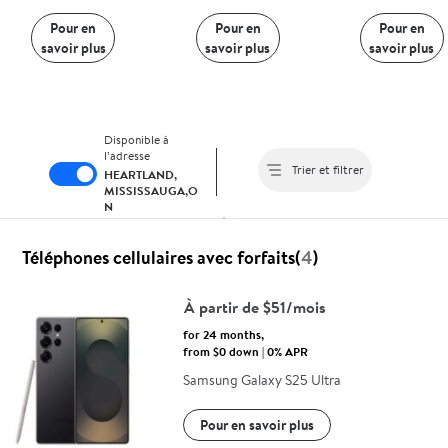
Pour en
Pour en
Pour en
savoir plus
savoir plus
savoir plus
Disponible à
l’adresse
Trier et filtrer
HEARTLAND,
MISSISSAUGA,O
N
Téléphones cellulaires avec forfaits(
4
)
À partir de $51/mois
for 24 months,
from $0 down | 0% APR
Samsung Galaxy S25 Ultra
Pour en savoir plus