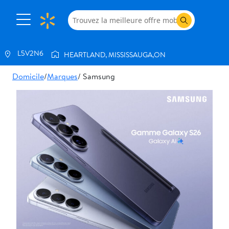
L5V2N6
HEARTLAND, MISSISSAUGA,ON
Domicile
/
Marques
/ Samsung
Magasiner
tous
les
téléphones
Services
Internet
Échanger
Prendre
rendez-
vous